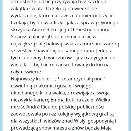
atmosferze ludzie przybywają tu z każdego
zakątka świata. Oczekują na wieczorne
wydarzenie, które na zawsze odmieni ich życie.
Czekają, by doświadczyć, jak za sprawą słynnego
skrzypka André Rieu i jego Orkiestry Johanna
Straussa plac Vrijthof przemienia się w
największą salę balową świata, a oni sami zaczną
szczęśliwie bawić się do samego rana. Jeden z
tych cudownych wieczorów – już tradycyjnie od
wielu lat – będzie retransmitowany do kin na
całym świecie.
Najnowszy koncert „Przetańczyć całą noc!”
uświetnią znakomici goście Twojego
ukochanego króla walca, z rozwijającą swoją
niezwykłą karierę Emmą Kok na czele. Wielka
miłość André Rieu do polskiej publiczności
zaowocowała po raz kolejny wyjątkową gratką
dla wszystkich widzów znad Wisły: gospodynią i
prowadzącą show maestra znów będzie Maja