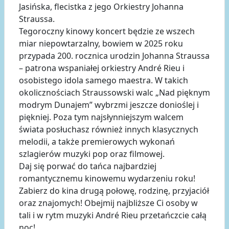
Jasińska, flecistka z jego Orkiestry Johanna
Straussa.
Tegoroczny kinowy koncert będzie ze wszech
miar niepowtarzalny, bowiem w 2025 roku
przypada 200. rocznica urodzin Johanna Straussa
– patrona wspaniałej orkiestry André Rieu i
osobistego idola samego maestra. W takich
okolicznościach Straussowski walc „Nad pięknym
modrym Dunajem” wybrzmi jeszcze donioślej i
piękniej. Poza tym najsłynniejszym walcem
świata posłuchasz również innych klasycznych
melodii, a także premierowych wykonań
szlagierów muzyki pop oraz filmowej.
Daj się porwać do tańca najbardziej
romantycznemu kinowemu wydarzeniu roku!
Zabierz do kina drugą połowę, rodzinę, przyjaciół
oraz znajomych! Obejmij najbliższe Ci osoby w
tali i w rytm muzyki André Rieu przetańczcie całą
noc!