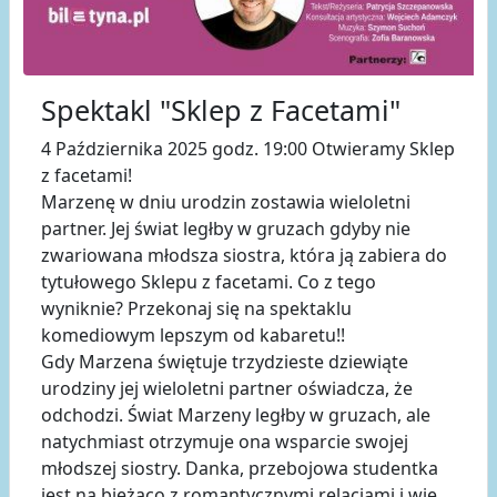
Spektakl "Sklep z Facetami"
4 Października 2025 godz. 19:00 Otwieramy Sklep
z facetami!
Marzenę w dniu urodzin zostawia wieloletni
partner. Jej świat ległby w gruzach gdyby nie
zwariowana młodsza siostra, która ją zabiera do
tytułowego Sklepu z facetami. Co z tego
wyniknie? Przekonaj się na spektaklu
komediowym lepszym od kabaretu!!
Gdy Marzena świętuje trzydzieste dziewiąte
urodziny jej wieloletni partner oświadcza, że
odchodzi. Świat Marzeny ległby w gruzach, ale
natychmiast otrzymuje ona wsparcie swojej
młodszej siostry. Danka, przebojowa studentka
jest na bieżąco z romantycznymi relacjami i wie