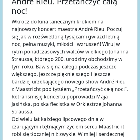
André Rieu. Przetańczyć całą
noc!
Wkrocz do kina tanecznym krokiem na
najnowszy koncert maestra André Rieu! Poczuj
się jak w rozświetloną tysiącami gwiazd letnią
noc, pełną muzyki, miłości i wzruszeń! Wiruj w
rytm ponadczasowych walców wielkiego Johanna
Straussa, którego 200. urodziny obchodzimy w
tym roku. Baw się na całego podczas jeszcze
większego, jeszcze piękniejszego i jeszcze
bardziej urzekającego nowego show André Rieu
z Maastricht pod tytułem „Przetańczyć całą noc!”.
Retransmisję koncertu poprowadzi Maja
Jasińska, polska flecistka w Orkiestrze Johanna
Straussa.
Od wielu lat każdego lipcowego dnia w
czarującym i tętniącym życiem sercu Maastricht
robi się tłoczniej niż zwykle. W miłej i serdecznej