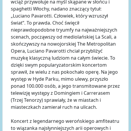
wciąż przywołuje na myśl skąpane w słońcu i
spaghetti Włochy, nadano znaczący tytuł:
„Luciano Pavarotti. Człowiek, który wzruszył
świat”. To prawda. Choć święcił
nieprawdopodobne tryumfy na najważniejszych
scenach, począwszy od mediolańskiej La Scali, a
skończywszy na nowojorskiej The Metropolitan
Opera, Luciano Pavarotti chciał przybliżyć
muzykę klasyczną ludziom na całym świecie. To
dzięki swym popularyzatorskim koncertom
sprawił, że wielu z nas pokochało operę. Na jego
występ w Hyde Parku, mimo ulewy, przyszło
ponad 100.000 osób, a jego transmitowane przez
telewizję występy z Domingiem i Carrerasem
(Trzej Tenorzy) sprawiały, że w miastach i
miasteczkach zamierał ruch na ulicach.
Koncert z legendarnego werońskiego amfiteatru
to wiązanka najsłynniejszych arii operowych i