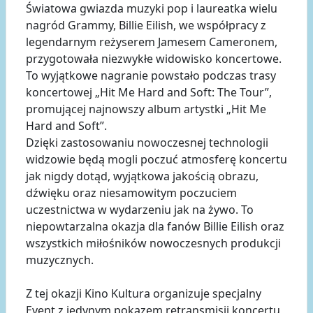
Światowa gwiazda muzyki pop i laureatka wielu
nagród Grammy, Billie Eilish, we współpracy z
legendarnym reżyserem Jamesem Cameronem,
przygotowała niezwykłe widowisko koncertowe.
To wyjątkowe nagranie powstało podczas trasy
koncertowej „Hit Me Hard and Soft: The Tour”,
promującej najnowszy album artystki „Hit Me
Hard and Soft”.
Dzięki zastosowaniu nowoczesnej technologii
widzowie będą mogli poczuć atmosferę koncertu
jak nigdy dotąd, wyjątkowa jakością obrazu,
dźwięku oraz niesamowitym poczuciem
uczestnictwa w wydarzeniu jak na żywo. To
niepowtarzalna okazja dla fanów Billie Eilish oraz
wszystkich miłośników nowoczesnych produkcji
muzycznych.
Z tej okazji Kino Kultura organizuje specjalny
Event z jedynym pokazem retransmisji koncertu