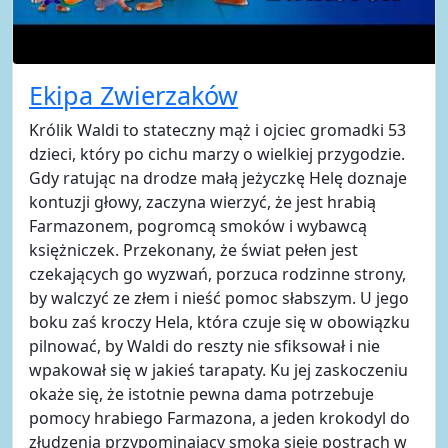
Ekipa Zwierzaków
Królik Waldi to stateczny mąż i ojciec gromadki 53
dzieci, który po cichu marzy o wielkiej przygodzie.
Gdy ratując na drodze małą jeżyczkę Helę doznaje
kontuzji głowy, zaczyna wierzyć, że jest hrabią
Farmazonem, pogromcą smoków i wybawcą
księżniczek. Przekonany, że świat pełen jest
czekających go wyzwań, porzuca rodzinne strony,
by walczyć ze złem i nieść pomoc słabszym. U jego
boku zaś kroczy Hela, która czuje się w obowiązku
pilnować, by Waldi do reszty nie sfiksował i nie
wpakował się w jakieś tarapaty. Ku jej zaskoczeniu
okaże się, że istotnie pewna dama potrzebuje
pomocy hrabiego Farmazona, a jeden krokodyl do
złudzenia przypominający smoka sieje postrach w