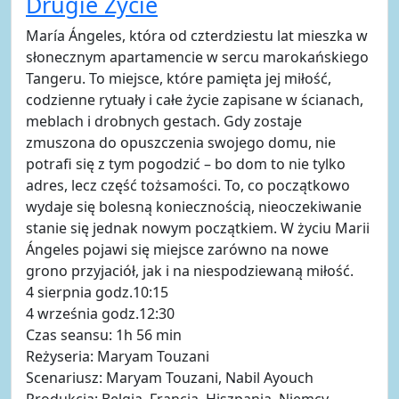
Drugie Życie
María Ángeles, która od czterdziestu lat mieszka w
słonecznym apartamencie w sercu marokańskiego
Tangeru. To miejsce, które pamięta jej miłość,
codzienne rytuały i całe życie zapisane w ścianach,
meblach i drobnych gestach. Gdy zostaje
zmuszona do opuszczenia swojego domu, nie
potrafi się z tym pogodzić – bo dom to nie tylko
adres, lecz część tożsamości. To, co początkowo
wydaje się bolesną koniecznością, nieoczekiwanie
stanie się jednak nowym początkiem. W życiu Marii
Ángeles pojawi się miejsce zarówno na nowe
grono przyjaciół, jak i na niespodziewaną miłość.
4 sierpnia godz.10:15
4 września godz.12:30
Czas seansu: 1h 56 min
Reżyseria: Maryam Touzani
Scenariusz: Maryam Touzani, Nabil Ayouch
Produkcja: Belgia, Francja, Hiszpania, Niemcy,