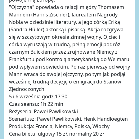
"Ojczyzna" opowiada o relacji między Thomasem
Mannem (Hanns Zischler), laureatem Nagrody
Nobla w dziedzinie literatury, a jego córką Eriką
(Sandra Hüller) aktorką i pisarką. Akcja rozgrywa
się w szczytowym okresie zimnej wojny. Ojciec i
córka wyruszają w trudną, pełną emocji podróż
czarnym Buickiem przez zrujnowane Niemcy z
Frankfurtu pod kontrolą amerykańską do Weimaru
pod wpływem sowieckim. Po raz pierwszy od wojny
Mann wraca do swojej ojczyzny, po tym jak podjął
wcześniej trudną decyzję o emigracji do Stanów
Zjednoczonych.
5 i 6 września godz.17:30
Czas seansu: 1h 22 min
Reżyseria: Paweł Pawlikowski
Scenariusz: Paweł Pawlikowski, Henk Handloegten
Produkcja: Francja, Niemcy, Polska, Włochy
Cena biletu: ulgowy 15 zł, normalny 20 zł