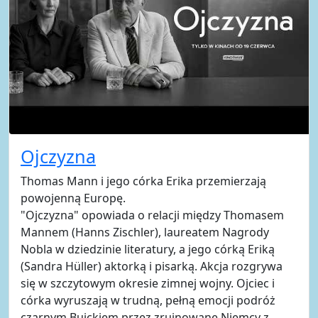
Ojczyzna
Thomas Mann i jego córka Erika przemierzają
powojenną Europę.
"Ojczyzna" opowiada o relacji między Thomasem
Mannem (Hanns Zischler), laureatem Nagrody
Nobla w dziedzinie literatury, a jego córką Eriką
(Sandra Hüller) aktorką i pisarką. Akcja rozgrywa
się w szczytowym okresie zimnej wojny. Ojciec i
córka wyruszają w trudną, pełną emocji podróż
czarnym Buickiem przez zrujnowane Niemcy z