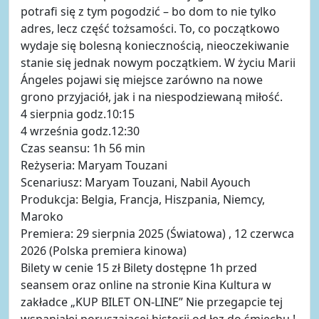
potrafi się z tym pogodzić – bo dom to nie tylko
adres, lecz część tożsamości. To, co początkowo
wydaje się bolesną koniecznością, nieoczekiwanie
stanie się jednak nowym początkiem. W życiu Marii
Ángeles pojawi się miejsce zarówno na nowe
grono przyjaciół, jak i na niespodziewaną miłość.
4 sierpnia godz.10:15
4 września godz.12:30
Czas seansu: 1h 56 min
Reżyseria: Maryam Touzani
Scenariusz: Maryam Touzani, Nabil Ayouch
Produkcja: Belgia, Francja, Hiszpania, Niemcy,
Maroko
Premiera: 29 sierpnia 2025 (Światowa) , 12 czerwca
2026 (Polska premiera kinowa)
Bilety w cenie 15 zł Bilety dostępne 1h przed
seansem oraz online na stronie Kina Kultura w
zakładce „KUP BILET ON-LINE” Nie przegapcie tej
wspaniałej poruszającej historii od łez do śmiechu !