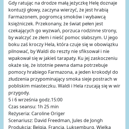
Gdy ratując na drodze małą jeżyczkę Helę doznaje
kontuzji głowy, zaczyna wierzyć, że jest hrabią
Farmazonem, pogromcą smoków i wybawcą
księżniczek. Przekonany, że świat pełen jest
czekających go wyzwań, porzuca rodzinne strony,
by walczyć ze złem i nieść pomoc słabszym. U jego
boku zaś kroczy Hela, która czuje się w obowiązku
pilnować, by Waldi do reszty nie sfiksował i nie
wpakował się w jakieś tarapaty. Ku jej zaskoczeniu
okaże się, że istotnie pewna dama potrzebuje
pomocy hrabiego Farmazona, a jeden krokodyl do
złudzenia przypominający smoka sieje postrach w
pobliskim miasteczku. Waldi i Hela rzucają się w wir
przygody.
5 i 6 września godz.15:00
Czas seansu: 1h 25 min
Reżyseria: Caroline Origer
Scenariusz: David Freedman, Jules de Jongh
Produkcja: Belgia, Francja, Luksemburg, Wielka