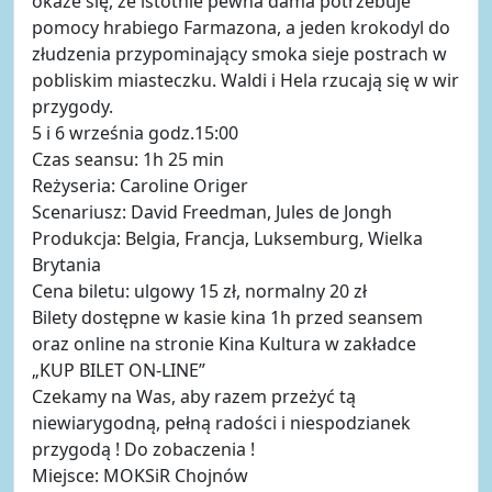
okaże się, że istotnie pewna dama potrzebuje
pomocy hrabiego Farmazona, a jeden krokodyl do
złudzenia przypominający smoka sieje postrach w
pobliskim miasteczku. Waldi i Hela rzucają się w wir
przygody.
5 i 6 września godz.15:00
Czas seansu: 1h 25 min
Reżyseria: Caroline Origer
Scenariusz: David Freedman, Jules de Jongh
Produkcja: Belgia, Francja, Luksemburg, Wielka
Brytania
Cena biletu: ulgowy 15 zł, normalny 20 zł
Bilety dostępne w kasie kina 1h przed seansem
oraz online na stronie Kina Kultura w zakładce
„KUP BILET ON-LINE”
Czekamy na Was, aby razem przeżyć tą
niewiarygodną, pełną radości i niespodzianek
przygodą ! Do zobaczenia !
Miejsce: MOKSiR Chojnów