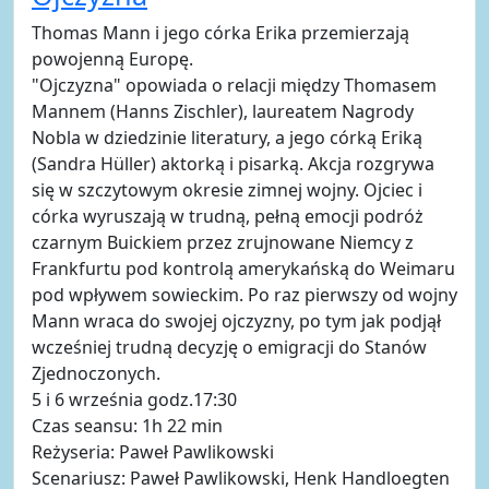
Thomas Mann i jego córka Erika przemierzają
powojenną Europę.
"Ojczyzna" opowiada o relacji między Thomasem
Mannem (Hanns Zischler), laureatem Nagrody
Nobla w dziedzinie literatury, a jego córką Eriką
(Sandra Hüller) aktorką i pisarką. Akcja rozgrywa
się w szczytowym okresie zimnej wojny. Ojciec i
córka wyruszają w trudną, pełną emocji podróż
czarnym Buickiem przez zrujnowane Niemcy z
Frankfurtu pod kontrolą amerykańską do Weimaru
pod wpływem sowieckim. Po raz pierwszy od wojny
Mann wraca do swojej ojczyzny, po tym jak podjął
wcześniej trudną decyzję o emigracji do Stanów
Zjednoczonych.
5 i 6 września godz.17:30
Czas seansu: 1h 22 min
Reżyseria: Paweł Pawlikowski
Scenariusz: Paweł Pawlikowski, Henk Handloegten