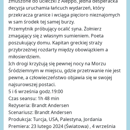
zmuszone do ucieczki z Aleppo, jedna desperacka
decyzja uruchamia łańcuch wydarzeń, który
przekracza granice i wciąga pięcioro nieznajomych
w sam środek tej samej burzy.
Przemytnik próbujący ocalić syna. Żołnierz
zmagający się z własnym sumieniem. Poeta
poszukujący domu. Kapitan greckiej straży
przybrzeżnej rozdarty między obowiązkiem a
miłosierdziem.
Ich drogi krzyżują się pewnej nocy na Morzu
Śródziemnym w miejscu, gdzie przetrwanie nie jest
pewne, a człowieczeństwo objawia się w swojej
najsurowszej postaci.
5 i 6 września godz.19:00
Czas seansu: 1h 48 min
Reżyseria: Brandt Andersen
Scenariusz: Brandt Andersen
Produkcja: Turcja, USA, Palestyna, Jordania
Premiera: 23 lutego 2024 (Światowa) , 4 września