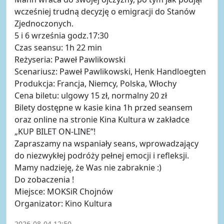
wcześniej trudną decyzję o emigracji do Stanów
Zjednoczonych.
5 i 6 września godz.17:30
Czas seansu: 1h 22 min
Reżyseria: Paweł Pawlikowski
Scenariusz: Paweł Pawlikowski, Henk Handloegten
Produkcja: Francja, Niemcy, Polska, Włochy
Cena biletu: ulgowy 15 zł, normalny 20 zł
Bilety dostępne w kasie kina 1h przed seansem
oraz online na stronie Kina Kultura w zakładce
„KUP BILET ON-LINE”!
Zapraszamy na wspaniały seans, wprowadzający
do niezwykłej podróży pełnej emocji i refleksji.
Mamy nadzieję, że Was nie zabraknie :)
Do zobaczenia !
Miejsce: MOKSiR Chojnów
Organizator: Kino Kultura
2026-08-04 12:50