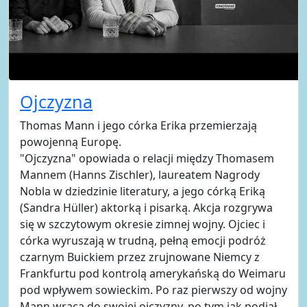
Ojczyzna
Thomas Mann i jego córka Erika przemierzają
powojenną Europę.
"Ojczyzna" opowiada o relacji między Thomasem
Mannem (Hanns Zischler), laureatem Nagrody
Nobla w dziedzinie literatury, a jego córką Eriką
(Sandra Hüller) aktorką i pisarką. Akcja rozgrywa
się w szczytowym okresie zimnej wojny. Ojciec i
córka wyruszają w trudną, pełną emocji podróż
czarnym Buickiem przez zrujnowane Niemcy z
Frankfurtu pod kontrolą amerykańską do Weimaru
pod wpływem sowieckim. Po raz pierwszy od wojny
Mann wraca do swojej ojczyzny, po tym jak podjął