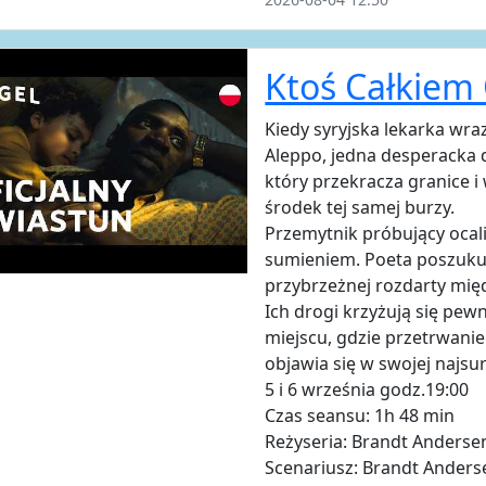
Ktoś Całkiem
Kiedy syryjska lekarka wra
Aleppo, jedna desperacka 
który przekracza granice 
środek tej samej burzy.
Przemytnik próbujący ocali
sumieniem. Poeta poszukuj
przybrzeżnej rozdarty mię
Ich drogi krzyżują się pe
miejscu, gdzie przetrwanie
objawia się w swojej najsu
5 i 6 września godz.19:00
Czas seansu: 1h 48 min
Reżyseria: Brandt Anderse
Scenariusz: Brandt Anders