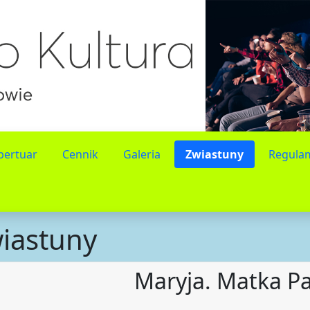
pertuar
Cennik
Galeria
Zwiastuny
Regulam
iastuny
Maryja. Matka Pa