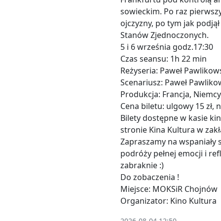
sowieckim. Po raz pierwsz
ojczyzny, po tym jak podją
Stanów Zjednoczonych.
5 i 6 września godz.17:30
Czas seansu: 1h 22 min
Reżyseria: Paweł Pawlikow
Scenariusz: Paweł Pawlik
Produkcja: Francja, Niemcy
Cena biletu: ulgowy 15 zł, 
Bilety dostępne w kasie ki
stronie Kina Kultura w zak
Zapraszamy na wspaniały 
podróży pełnej emocji i ref
zabraknie :)
Do zobaczenia !
Miejsce: MOKSiR Chojnów
Organizator: Kino Kultura
2026-08-04 12:50