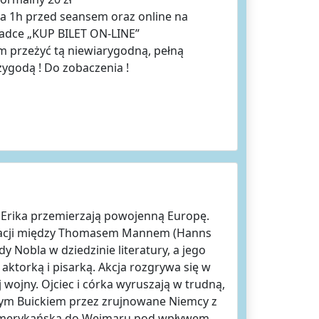
na 1h przed seansem oraz online na
kładce „KUP BILET ON-LINE”
 przeżyć tą niewiarygodną, pełną
zygodą ! Do zobaczenia !
 Erika przemierzają powojenną Europę.
elacji między Thomasem Mannem (Hanns
y Nobla w dziedzinie literatury, a jego
 aktorką i pisarką. Akcja rozgrywa się w
wojny. Ojciec i córka wyruszają w trudną,
nym Buickiem przez zrujnowane Niemcy z
 amerykańską do Weimaru pod wpływem