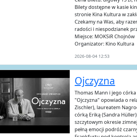
Bilety dostępne w kasie ki
stronie Kina Kultura w za
Czekamy na Was, aby razem
radości i niespodzianek pr
Miejsce: MOKSiR Chojnów
Organizator: Kino Kultura
2026-08-04 12:53
Ojczyzna
Thomas Mann i jego córka
"Ojczyzna" opowiada o r
Zischler), laureatem Nagrod
córką Eriką (Sandra Hüller)
szczytowym okresie zimnej 
pełną emocji podróż czar
Frankfurtu pod kontrolą