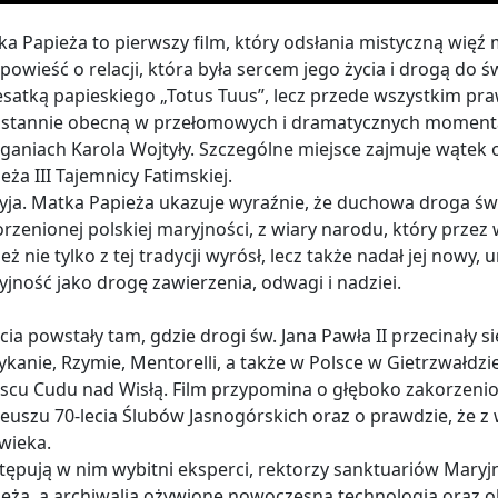
a Papieża to pierwszy film, który odsłania mistyczną więź
powieść o relacji, która była sercem jego życia i drogą do św
esatką papieskiego „Totus Tuus”, lecz przede wszystkim p
ustannie obecną w przełomowych i dramatycznych momenta
aniach Karola Wojtyły. Szczególne miejsce zajmuje wątek o
eża III Tajemnicy Fatimskiej.
ja. Matka Papieża ukazuje wyraźnie, że duchowa droga św. 
rzenionej polskiej maryjności, z wiary narodu, który przez 
eż nie tylko z tej tradycji wyrósł, lecz także nadał jej nowy
jność jako drogę zawierzenia, odwagi i nadziei.
cia powstały tam, gdzie drogi św. Jana Pawła II przecinały s
kanie, Rzymie, Mentorelli, a także w Polsce w Gietrzwałdz
scu Cudu nad Wisłą. Film przypomina o głęboko zakorzenione
leuszu 70-lecia Ślubów Jasnogórskich oraz o prawdzie, że z
wieka.
ępują w nim wybitni eksperci, rektorzy sanktuariów Maryjn
ieża, a archiwalia ożywione nowoczesną technologią oraz 