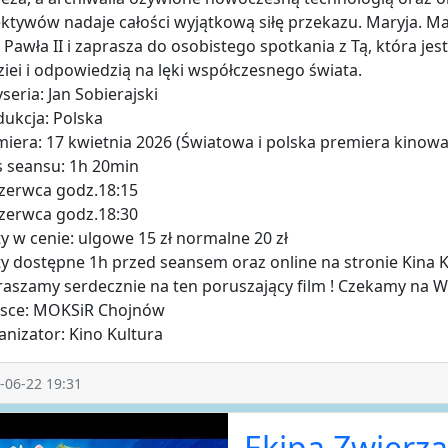
ktywów nadaje całości wyjątkową siłę przekazu. Maryja. Mat
 Pawła II i zaprasza do osobistego spotkania z Tą, która j
iei i odpowiedzią na lęki współczesnego świata.
seria: Jan Sobierajski
ukcja: Polska
iera: 17 kwietnia 2026 (Światowa i polska premiera kinowa
s seansu: 1h 20min
czerwca godz.18:15
czerwca godz.18:30
ty w cenie: ulgowe 15 zł normalne 20 zł
ty dostępne 1h przed seansem oraz online na stronie Kina 
aszamy serdecznie na ten poruszający film ! Czekamy na W
jsce: MOKSiR Chojnów
nizator: Kino Kultura
-06-22 19:31
Ekipa Zwierz