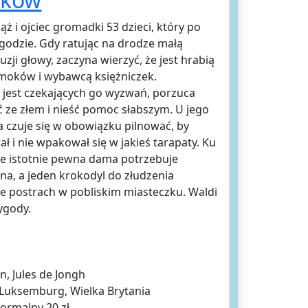
ąż i ojciec gromadki 53 dzieci, który po
ygodzie. Gdy ratując na drodze małą
zji głowy, zaczyna wierzyć, że jest hrabią
oków i wybawcą księżniczek.
n jest czekających go wyzwań, porzuca
ć ze złem i nieść pomoc słabszym. U jego
a czuje się w obowiązku pilnować, by
ał i nie wpakował się w jakieś tarapaty. Ku
 że istotnie pewna dama potrzebuje
a, a jeden krokodyl do złudzenia
e postrach w pobliskim miasteczku. Waldi
zygody.
, Jules de Jongh
, Luksemburg, Wielka Brytania
normalny 20 zł