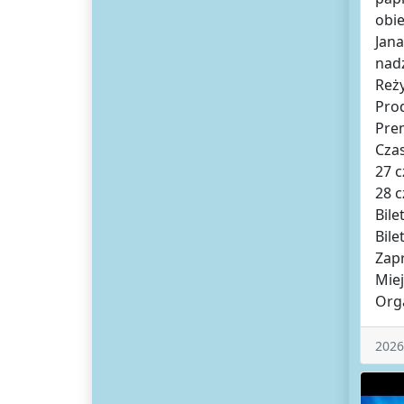
obie
Jana
nadz
Reży
Prod
Prem
Cza
27 
28 
Bile
Bile
Zapr
Mie
Orga
2026