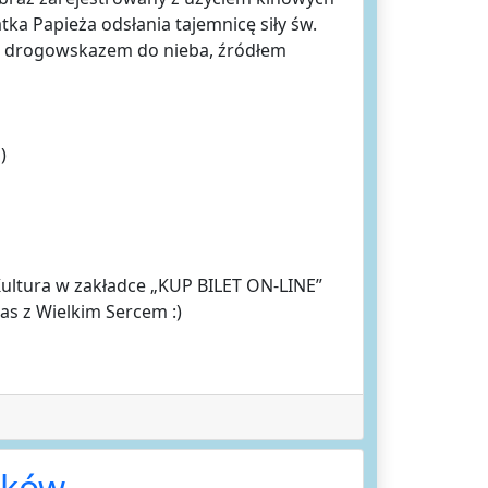
ka Papieża odsłania tajemnicę siły św.
est drogowskazem do nieba, źródłem
)
Kultura w zakładce „KUP BILET ON-LINE”
as z Wielkim Sercem :)
aków