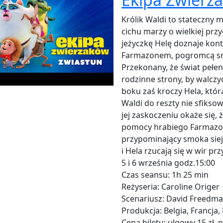
Królik Waldi to stateczny m
cichu marzy o wielkiej prz
jeżyczkę Helę doznaje kontu
Farmazonem, pogromcą sm
Przekonany, że świat pełe
rodzinne strony, by walczy
boku zaś kroczy Hela, któr
Waldi do reszty nie sfiksow
jej zaskoczeniu okaże się,
pomocy hrabiego Farmazon
przypominający smoka siej
i Hela rzucają się w wir pr
5 i 6 września godz.15:00
Czas seansu: 1h 25 min
Reżyseria: Caroline Origer
Scenariusz: David Freedman
Produkcja: Belgia, Francja
Cena biletu: ulgowy 15 zł, 