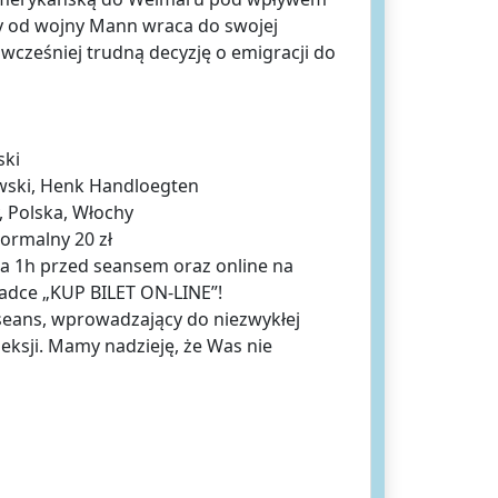
y od wojny Mann wraca do swojej
ł wcześniej trudną decyzję o emigracji do
ski
owski, Henk Handloegten
, Polska, Włochy
normalny 20 zł
na 1h przed seansem oraz online na
ładce „KUP BILET ON-LINE”!
seans, wprowadzający do niezwykłej
leksji. Mamy nadzieję, że Was nie