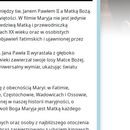
 między św. Janem Pawłem II a Matką Bożą.
iętości. W filmie Maryja nie jest jedynie
rawdziwą Matką i przewodniczką
ch XX wieku oraz w osobistych
bjawień fatimskich i ujawnionej przez
Jana Pawła II wyrastała z głęboko
wieki zawierzał swoje losy Matce Bożej.
, uniwersalny wymiar, ukazując światu
ię z obecnością Maryi: w Fatimie,
ie, Częstochowie, Wadowicach i Ossowie,
j w naszej historii maryjności, o
 woli Boga Maryja jest Matką każdego
ych oraz osoby z najbliższego otoczenia
obraz zarejestrowany z użyciem kinowych