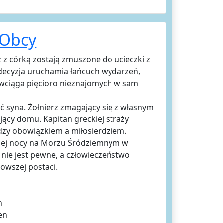
 Obcy
z z córką zostają zmuszone do ucieczki z
decyzja uruchamia łańcuch wydarzeń,
i wciąga pięcioro nieznajomych w sam
ć syna. Żołnierz zmagający się z własnym
ący domu. Kapitan greckiej straży
dzy obowiązkiem a miłosierdziem.
wnej nocy na Morzu Śródziemnym w
 nie jest pewne, a człowieczeństwo
rowszej postaci.
n
en