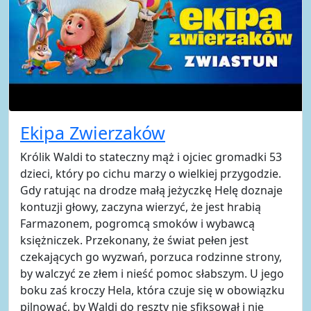
Ekipa Zwierzaków
Królik Waldi to stateczny mąż i ojciec gromadki 53
dzieci, który po cichu marzy o wielkiej przygodzie.
Gdy ratując na drodze małą jeżyczkę Helę doznaje
kontuzji głowy, zaczyna wierzyć, że jest hrabią
Farmazonem, pogromcą smoków i wybawcą
księżniczek. Przekonany, że świat pełen jest
czekających go wyzwań, porzuca rodzinne strony,
by walczyć ze złem i nieść pomoc słabszym. U jego
boku zaś kroczy Hela, która czuje się w obowiązku
pilnować, by Waldi do reszty nie sfiksował i nie