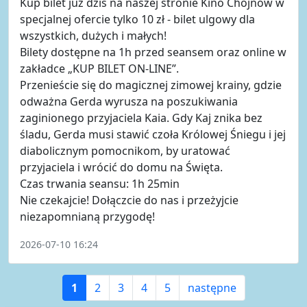
Kup bilet już dziś na naszej stronie Kino Chojnów w
specjalnej ofercie tylko 10 zł - bilet ulgowy dla
wszystkich, dużych i małych!
Bilety dostępne na 1h przed seansem oraz online w
zakładce „KUP BILET ON-LINE”.
Przenieście się do magicznej zimowej krainy, gdzie
odważna Gerda wyrusza na poszukiwania
zaginionego przyjaciela Kaia. Gdy Kaj znika bez
śladu, Gerda musi stawić czoła Królowej Śniegu i jej
diabolicznym pomocnikom, by uratować
przyjaciela i wrócić do domu na Święta.
Czas trwania seansu: 1h 25min
Nie czekajcie! Dołączcie do nas i przeżyjcie
niezapomnianą przygodę!
2026-07-10 16:24
1
2
3
4
5
następne