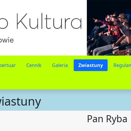
pertuar
Cennik
Galeria
Zwiastuny
Regulam
iastuny
Pan Ryba