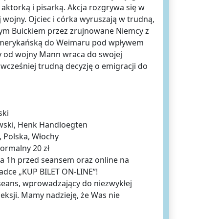
 aktorką i pisarką. Akcja rozgrywa się w
wojny. Ojciec i córka wyruszają w trudną,
nym Buickiem przez zrujnowane Niemcy z
 amerykańską do Weimaru pod wpływem
y od wojny Mann wraca do swojej
ł wcześniej trudną decyzję o emigracji do
ski
owski, Henk Handloegten
, Polska, Włochy
normalny 20 zł
na 1h przed seansem oraz online na
ładce „KUP BILET ON-LINE”!
seans, wprowadzający do niezwykłej
leksji. Mamy nadzieję, że Was nie