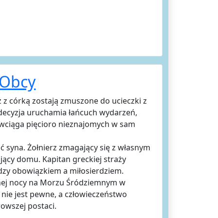
 Obcy
z z córką zostają zmuszone do ucieczki z
decyzja uruchamia łańcuch wydarzeń,
i wciąga pięcioro nieznajomych w sam
ć syna. Żołnierz zmagający się z własnym
ący domu. Kapitan greckiej straży
dzy obowiązkiem a miłosierdziem.
wnej nocy na Morzu Śródziemnym w
 nie jest pewne, a człowieczeństwo
rowszej postaci.