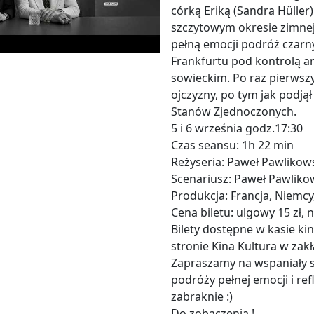
córką Eriką (Sandra Hüller)
szczytowym okresie zimnej 
pełną emocji podróż czar
Frankfurtu pod kontrolą
sowieckim. Po raz pierwsz
ojczyzny, po tym jak podją
Stanów Zjednoczonych.
5 i 6 września godz.17:30
Czas seansu: 1h 22 min
Reżyseria: Paweł Pawlikow
Scenariusz: Paweł Pawlik
Produkcja: Francja, Niemcy
Cena biletu: ulgowy 15 zł, 
Bilety dostępne w kasie ki
stronie Kina Kultura w zak
Zapraszamy na wspaniały 
podróży pełnej emocji i ref
zabraknie :)
Do zobaczenia !