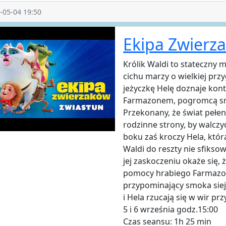
-05-04 19:50
Ekipa Zwierz
Królik Waldi to stateczny m
cichu marzy o wielkiej prz
jeżyczkę Helę doznaje kontu
Farmazonem, pogromcą sm
Przekonany, że świat pełe
rodzinne strony, by walczy
boku zaś kroczy Hela, któr
Waldi do reszty nie sfiksow
jej zaskoczeniu okaże się,
pomocy hrabiego Farmazon
przypominający smoka siej
i Hela rzucają się w wir pr
5 i 6 września godz.15:00
Czas seansu: 1h 25 min