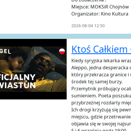
Miejsce: MOKSiR Chojnów
Organizator: Kino Kultura
2026-08-04 12:50
Ktoś Całkiem
Kiedy syryjska lekarka wra
Aleppo, jedna desperacka 
który przekracza granice 
środek tej samej burzy.
Przemytnik próbujący ocali
sumieniem. Poeta poszukuj
przybrzeżnej rozdarty mię
Ich drogi krzyżują się pe
miejscu, gdzie przetrwanie
objawia się w swojej najsu
5 i 6 września godz.19:00