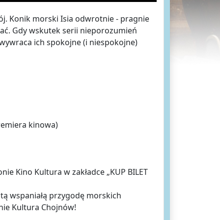
j. Konik morski Isia odwrotnie - pragnie
ać. Gdy wskutek serii nieporozumień
wywraca ich spokojne (i niespokojne)
premiera kinowa)
onie Kino Kultura w zakładce „KUP BILET
na tą wspaniałą przygodę morskich
inie Kultura Chojnów!