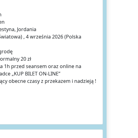
n
en
estyna, Jordania
Światowa) , 4 września 2026 (Polska
agrodę
normalny 20 zł
na 1h przed seansem oraz online na
kładce „KUP BILET ON-LINE”
jący obecne czasy z przekazem i nadzieją !