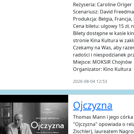
Reżyseria: Caroline Origer
Scenariusz: David Freedman
Produkcja: Belgia, Francja
Cena biletu: ulgowy 15 zł, 
Bilety dostępne w kasie ki
stronie Kina Kultura w za
Czekamy na Was, aby razem
radości i niespodzianek pr
Miejsce: MOKSiR Chojnów
Organizator: Kino Kultura
2026-08-04 12:53
Ojczyzna
Thomas Mann i jego córka
"Ojczyzna" opowiada o r
Zischler), laureatem Nagrod