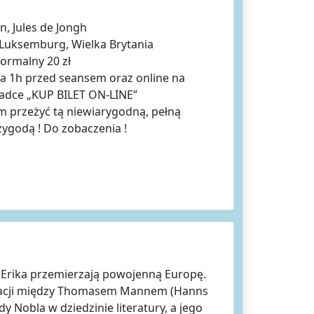
, Jules de Jongh
, Luksemburg, Wielka Brytania
normalny 20 zł
na 1h przed seansem oraz online na
kładce „KUP BILET ON-LINE”
 przeżyć tą niewiarygodną, pełną
zygodą ! Do zobaczenia !
 Erika przemierzają powojenną Europę.
elacji między Thomasem Mannem (Hanns
y Nobla w dziedzinie literatury, a jego