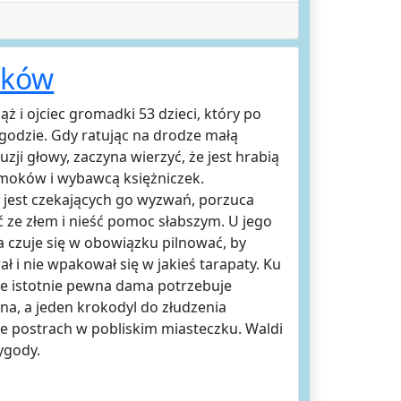
aków
ąż i ojciec gromadki 53 dzieci, który po
ygodzie. Gdy ratując na drodze małą
zji głowy, zaczyna wierzyć, że jest hrabią
oków i wybawcą księżniczek.
n jest czekających go wyzwań, porzuca
ć ze złem i nieść pomoc słabszym. U jego
a czuje się w obowiązku pilnować, by
ał i nie wpakował się w jakieś tarapaty. Ku
 że istotnie pewna dama potrzebuje
a, a jeden krokodyl do złudzenia
e postrach w pobliskim miasteczku. Waldi
zygody.