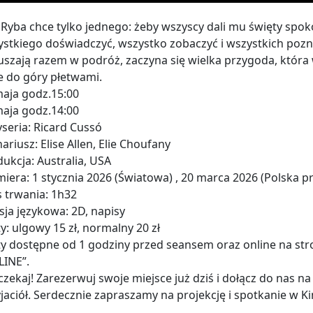
Ryba chce tylko jednego: żeby wszyscy dali mu święty spokó
stkiego doświadczyć, wszystko zobaczyć i wszystkich pozn
szają razem w podróż, zaczyna się wielka przygoda, która 
e do góry płetwami.
maja godz.15:00
maja godz.14:00
seria: Ricard Cussó
ariusz: Elise Allen, Elie Choufany
ukcja: Australia, USA
iera: 1 stycznia 2026 (Światowa) , 20 marca 2026 (Polska 
 trwania: 1h32
ja językowa: 2D, napisy
ty: ulgowy 15 zł, normalny 20 zł
ty dostępne od 1 godziny przed seansem oraz online na str
LINE”.
czekaj! Zarezerwuj swoje miejsce już dziś i dołącz do nas 
jaciół. Serdecznie zapraszamy na projekcję i spotkanie w K