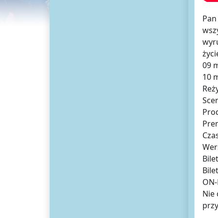
Pan 
wszy
wyru
życi
09 
10 
Reży
Scen
Prod
Prem
Czas
Wers
Bile
Bile
ON-
Nie 
przy