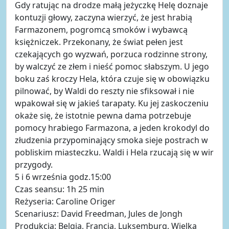
Gdy ratując na drodze małą jeżyczkę Helę doznaje
kontuzji głowy, zaczyna wierzyć, że jest hrabią
Farmazonem, pogromcą smoków i wybawcą
księżniczek. Przekonany, że świat pełen jest
czekających go wyzwań, porzuca rodzinne strony,
by walczyć ze złem i nieść pomoc słabszym. U jego
boku zaś kroczy Hela, która czuje się w obowiązku
pilnować, by Waldi do reszty nie sfiksował i nie
wpakował się w jakieś tarapaty. Ku jej zaskoczeniu
okaże się, że istotnie pewna dama potrzebuje
pomocy hrabiego Farmazona, a jeden krokodyl do
złudzenia przypominający smoka sieje postrach w
pobliskim miasteczku. Waldi i Hela rzucają się w wir
przygody.
5 i 6 września godz.15:00
Czas seansu: 1h 25 min
Reżyseria: Caroline Origer
Scenariusz: David Freedman, Jules de Jongh
Produkcja: Belgia, Francja, Luksemburg, Wielka