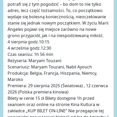
potrafi się z tym pogodzić – bo dom to nie tylko
adres, lecz część tożsamości. To, co początkowo
wydaje się bolesną koniecznością, nieoczekiwanie
stanie się jednak nowym początkiem. W życiu Marii
Ángeles pojawi się miejsce zarówno na nowe
grono przyjaciół, jak i na niespodziewaną miłość.
4 sierpnia godz.10:15
4 września godz.12:30
Czas seansu: 1h 56 min
Reżyseria: Maryam Touzani
Scenariusz: Maryam Touzani, Nabil Ayouch
Produkcja: Belgia, Francja, Hiszpania, Niemcy,
Maroko
Premiera: 29 sierpnia 2025 (Światowa) , 12 czerwca
2026 (Polska premiera kinowa)
Bilety w cenie 15 zł Bilety dostępne 1h przed
seansem oraz online na stronie Kina Kultura w
zakładce „KUP BILET ON-LINE” Nie przegapcie tej
wspaniałej poruszającej historii od łez do śmiechu !