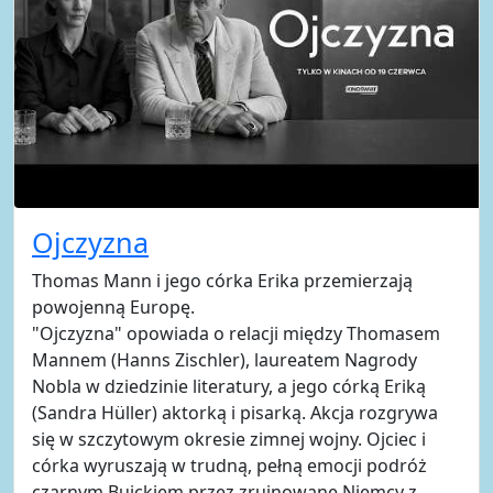
Ojczyzna
Thomas Mann i jego córka Erika przemierzają
powojenną Europę.
"Ojczyzna" opowiada o relacji między Thomasem
Mannem (Hanns Zischler), laureatem Nagrody
Nobla w dziedzinie literatury, a jego córką Eriką
(Sandra Hüller) aktorką i pisarką. Akcja rozgrywa
się w szczytowym okresie zimnej wojny. Ojciec i
córka wyruszają w trudną, pełną emocji podróż
czarnym Buickiem przez zrujnowane Niemcy z