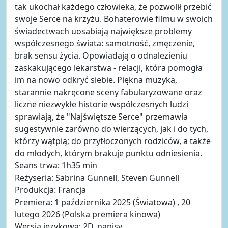
tak ukochał każdego człowieka, że pozwolił przebić
swoje Serce na krzyżu. Bohaterowie filmu w swoich
świadectwach uosabiają największe problemy
współczesnego świata: samotność, zmęczenie,
brak sensu życia. Opowiadają o odnalezieniu
zaskakującego lekarstwa - relacji, która pomogła
im na nowo odkryć siebie. Piękna muzyka,
starannie nakręcone sceny fabularyzowane oraz
liczne niezwykłe historie współczesnych ludzi
sprawiają, że "Najświętsze Serce" przemawia
sugestywnie zarówno do wierzących, jak i do tych,
którzy wątpią; do przytłoczonych rodziców, a także
do młodych, którym brakuje punktu odniesienia.
Seans trwa: 1h35 min
Reżyseria: Sabrina Gunnell, Steven Gunnell
Produkcja: Francja
Premiera: 1 października 2025 (Światowa) , 20
lutego 2026 (Polska premiera kinowa)
Wersja językowa: 2D, napisy