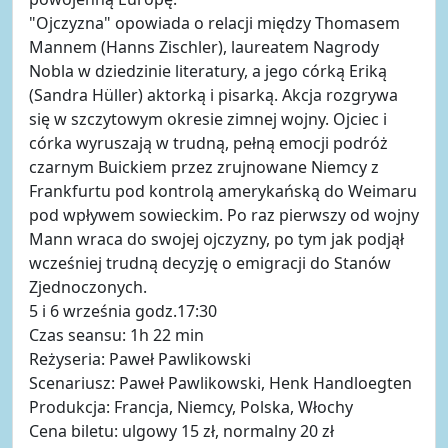
"Ojczyzna" opowiada o relacji między Thomasem
Mannem (Hanns Zischler), laureatem Nagrody
Nobla w dziedzinie literatury, a jego córką Eriką
(Sandra Hüller) aktorką i pisarką. Akcja rozgrywa
się w szczytowym okresie zimnej wojny. Ojciec i
córka wyruszają w trudną, pełną emocji podróż
czarnym Buickiem przez zrujnowane Niemcy z
Frankfurtu pod kontrolą amerykańską do Weimaru
pod wpływem sowieckim. Po raz pierwszy od wojny
Mann wraca do swojej ojczyzny, po tym jak podjął
wcześniej trudną decyzję o emigracji do Stanów
Zjednoczonych.
5 i 6 września godz.17:30
Czas seansu: 1h 22 min
Reżyseria: Paweł Pawlikowski
Scenariusz: Paweł Pawlikowski, Henk Handloegten
Produkcja: Francja, Niemcy, Polska, Włochy
Cena biletu: ulgowy 15 zł, normalny 20 zł