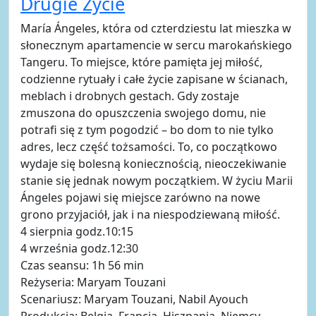
Drugie Życie
María Ángeles, która od czterdziestu lat mieszka w
słonecznym apartamencie w sercu marokańskiego
Tangeru. To miejsce, które pamięta jej miłość,
codzienne rytuały i całe życie zapisane w ścianach,
meblach i drobnych gestach. Gdy zostaje
zmuszona do opuszczenia swojego domu, nie
potrafi się z tym pogodzić – bo dom to nie tylko
adres, lecz część tożsamości. To, co początkowo
wydaje się bolesną koniecznością, nieoczekiwanie
stanie się jednak nowym początkiem. W życiu Marii
Ángeles pojawi się miejsce zarówno na nowe
grono przyjaciół, jak i na niespodziewaną miłość.
4 sierpnia godz.10:15
4 września godz.12:30
Czas seansu: 1h 56 min
Reżyseria: Maryam Touzani
Scenariusz: Maryam Touzani, Nabil Ayouch
Produkcja: Belgia, Francja, Hiszpania, Niemcy,