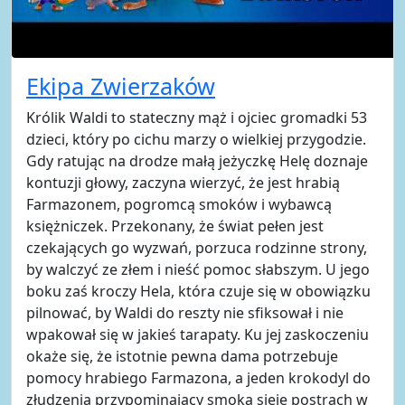
Ekipa Zwierzaków
Królik Waldi to stateczny mąż i ojciec gromadki 53
dzieci, który po cichu marzy o wielkiej przygodzie.
Gdy ratując na drodze małą jeżyczkę Helę doznaje
kontuzji głowy, zaczyna wierzyć, że jest hrabią
Farmazonem, pogromcą smoków i wybawcą
księżniczek. Przekonany, że świat pełen jest
czekających go wyzwań, porzuca rodzinne strony,
by walczyć ze złem i nieść pomoc słabszym. U jego
boku zaś kroczy Hela, która czuje się w obowiązku
pilnować, by Waldi do reszty nie sfiksował i nie
wpakował się w jakieś tarapaty. Ku jej zaskoczeniu
okaże się, że istotnie pewna dama potrzebuje
pomocy hrabiego Farmazona, a jeden krokodyl do
złudzenia przypominający smoka sieje postrach w