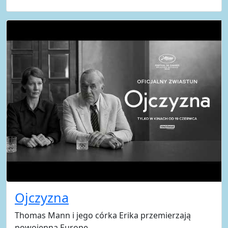
Ojczyzna
Thomas Mann i jego córka Erika przemierzają
powojenną Europę.