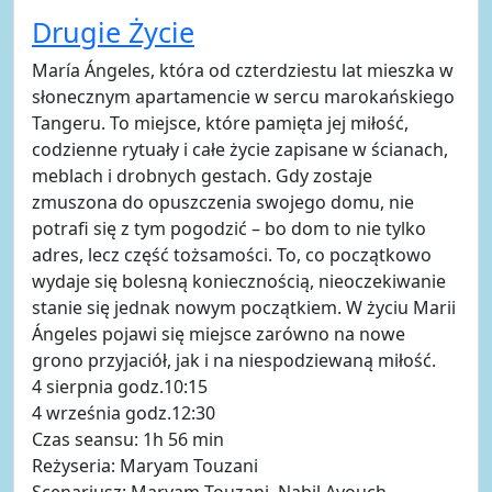
Drugie Życie
María Ángeles, która od czterdziestu lat mieszka w
słonecznym apartamencie w sercu marokańskiego
Tangeru. To miejsce, które pamięta jej miłość,
codzienne rytuały i całe życie zapisane w ścianach,
meblach i drobnych gestach. Gdy zostaje
zmuszona do opuszczenia swojego domu, nie
potrafi się z tym pogodzić – bo dom to nie tylko
adres, lecz część tożsamości. To, co początkowo
wydaje się bolesną koniecznością, nieoczekiwanie
stanie się jednak nowym początkiem. W życiu Marii
Ángeles pojawi się miejsce zarówno na nowe
grono przyjaciół, jak i na niespodziewaną miłość.
4 sierpnia godz.10:15
4 września godz.12:30
Czas seansu: 1h 56 min
Reżyseria: Maryam Touzani
Scenariusz: Maryam Touzani, Nabil Ayouch