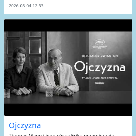
2026-08-04 12:53
Ojczyzna
Thomas Mann i jego córka Erika przemierzają