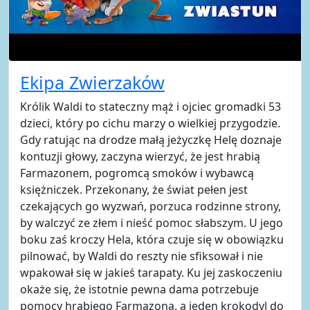
Ekipa Zwierzaków
Królik Waldi to stateczny mąż i ojciec gromadki 53
dzieci, który po cichu marzy o wielkiej przygodzie.
Gdy ratując na drodze małą jeżyczkę Helę doznaje
kontuzji głowy, zaczyna wierzyć, że jest hrabią
Farmazonem, pogromcą smoków i wybawcą
księżniczek. Przekonany, że świat pełen jest
czekających go wyzwań, porzuca rodzinne strony,
by walczyć ze złem i nieść pomoc słabszym. U jego
boku zaś kroczy Hela, która czuje się w obowiązku
pilnować, by Waldi do reszty nie sfiksował i nie
wpakował się w jakieś tarapaty. Ku jej zaskoczeniu
okaże się, że istotnie pewna dama potrzebuje
pomocy hrabiego Farmazona, a jeden krokodyl do