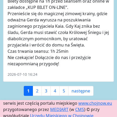
Bilety dostępne na 1h przed seansem oraz online w
zakładce „KUP BILET ON-LINE”.
Przenieście się do magicznej zimowej krainy, gdzie
odważna Gerda wyrusza na poszukiwania
zaginionego przyjaciela Kaia. Gdy Kaj znika bez
śladu, Gerda musi stawić czoła Królowej Śniegu i jej
diabolicznym pomocnikom, by uratować
przyjaciela i wrócić do domu na Święta.
Czas trwania seansu: 1h 25min
Nie czekajcie! Dołączcie do nas i przeżyjcie
niezapomnianą przygodę!
2026-07-10 16:24
1
2
3
4
5
następne
serwis jest częścią portalu miejskiego
www.chojnow.eu
przygotowanego przez
MEDIART
(w
CMS
) © przy
współudziale
Urzędu Miejskiego w Chojnowie