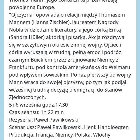
powojenną Europę.
"Ojczyzna" opowiada o relacji między Thomasem
Mannem (Hanns Zischler), laureatem Nagrody
Nobla w dziedzinie literatury, a jego córką Eriką
(Sandra Hüller) aktorką i pisarką. Akcja rozgrywa
się w szczytowym okresie zimnej wojny. Ojciec i
córka wyruszają w trudną, pełną emocji podróż
czarnym Buickiem przez zrujnowane Niemcy z
Frankfurtu pod kontrolą amerykańską do Weimaru
pod wpływem sowieckim. Po raz pierwszy od wojny
Mann wraca do swojej ojczyzny, po tym jak podjął
wcześniej trudną decyzję o emigracji do Stanów
Zjednoczonych.
5 i 6 września godz.17:30
Czas seansu: 1h 22 min
Reżyseria: Paweł Pawlikowski
Scenariusz: Paweł Pawlikowski, Henk Handloegten
Produkcja: Francja, Niemcy, Polska, Włochy