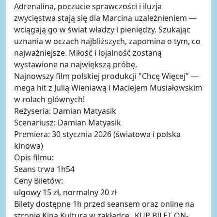
Adrenalina, poczucie sprawczości i iluzja
zwycięstwa stają się dla Marcina uzależnieniem —
wciągają go w świat władzy i pieniędzy. Szukając
uznania w oczach najbliższych, zapomina o tym, co
najważniejsze. Miłość i lojalność zostaną
wystawione na największą próbę.
Najnowszy film polskiej produkcji "Chcę Więcej" —
mega hit z Julią Wieniawą i Maciejem Musiałowskim
w rolach głównych!
Reżyseria: Damian Matyasik
Scenariusz: Damian Matyasik
Premiera: 30 stycznia 2026 (światowa i polska
kinowa)
Opis filmu:
Seans trwa 1h54
Ceny Biletów:
ulgowy 15 zł, normalny 20 zł
Bilety dostępne 1h przed seansem oraz online na
stronie Kina Kultura w zakładce „KUP BILET ON-