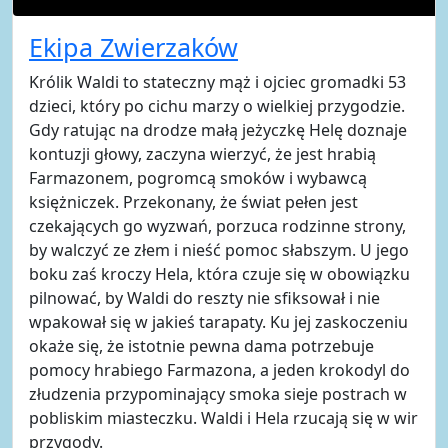
Ekipa Zwierzaków
Królik Waldi to stateczny mąż i ojciec gromadki 53
dzieci, który po cichu marzy o wielkiej przygodzie.
Gdy ratując na drodze małą jeżyczkę Helę doznaje
kontuzji głowy, zaczyna wierzyć, że jest hrabią
Farmazonem, pogromcą smoków i wybawcą
księżniczek. Przekonany, że świat pełen jest
czekających go wyzwań, porzuca rodzinne strony,
by walczyć ze złem i nieść pomoc słabszym. U jego
boku zaś kroczy Hela, która czuje się w obowiązku
pilnować, by Waldi do reszty nie sfiksował i nie
wpakował się w jakieś tarapaty. Ku jej zaskoczeniu
okaże się, że istotnie pewna dama potrzebuje
pomocy hrabiego Farmazona, a jeden krokodyl do
złudzenia przypominający smoka sieje postrach w
pobliskim miasteczku. Waldi i Hela rzucają się w wir
przygody.