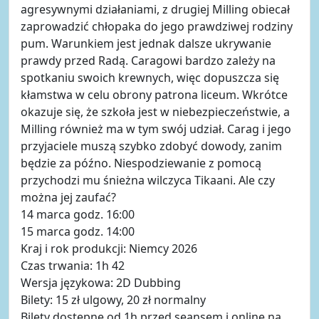
agresywnymi działaniami, z drugiej Milling obiecał
zaprowadzić chłopaka do jego prawdziwej rodziny
pum. Warunkiem jest jednak dalsze ukrywanie
prawdy przed Radą. Caragowi bardzo zależy na
spotkaniu swoich krewnych, więc dopuszcza się
kłamstwa w celu obrony patrona liceum. Wkrótce
okazuje się, że szkoła jest w niebezpieczeństwie, a
Milling również ma w tym swój udział. Carag i jego
przyjaciele muszą szybko zdobyć dowody, zanim
będzie za późno. Niespodziewanie z pomocą
przychodzi mu śnieżna wilczyca Tikaani. Ale czy
można jej zaufać?
14 marca godz. 16:00
15 marca godz. 14:00
Kraj i rok produkcji: Niemcy 2026
Czas trwania: 1h 42
Wersja językowa: 2D Dubbing
Bilety: 15 zł ulgowy, 20 zł normalny
Bilety dostępne od 1h przed seansem i online na