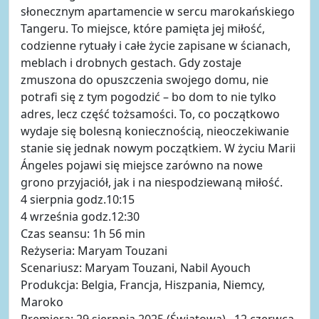
słonecznym apartamencie w sercu marokańskiego
Tangeru. To miejsce, które pamięta jej miłość,
codzienne rytuały i całe życie zapisane w ścianach,
meblach i drobnych gestach. Gdy zostaje
zmuszona do opuszczenia swojego domu, nie
potrafi się z tym pogodzić – bo dom to nie tylko
adres, lecz część tożsamości. To, co początkowo
wydaje się bolesną koniecznością, nieoczekiwanie
stanie się jednak nowym początkiem. W życiu Marii
Ángeles pojawi się miejsce zarówno na nowe
grono przyjaciół, jak i na niespodziewaną miłość.
4 sierpnia godz.10:15
4 września godz.12:30
Czas seansu: 1h 56 min
Reżyseria: Maryam Touzani
Scenariusz: Maryam Touzani, Nabil Ayouch
Produkcja: Belgia, Francja, Hiszpania, Niemcy,
Maroko
Premiera: 29 sierpnia 2025 (Światowa) , 12 czerwca