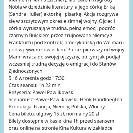
Nobla w dziedzinie literatury, a jego córką Eriką
(Sandra Hüller) aktorką i pisarką. Akcja rozgrywa
się w szczytowym okresie zimnej wojny. Ojciec i
córka wyruszają w trudną, pełną emocji podróż
czarnym Buickiem przez zrujnowane Niemcy z
Frankfurtu pod kontrolą amerykańską do Weimaru
pod wpływem sowieckim. Po raz pierwszy od wojny
Mann wraca do swojej ojczyzny, po tym jak podjął
wcześniej trudną decyzję o emigracji do Stanów
Zjednoczonych.
5 i 6 września godz.17:30
Czas seansu: 1h 22 min
Reżyseria: Paweł Pawlikowski
Scenariusz: Paweł Pawlikowski, Henk Handloegten
Produkcja: Francja, Niemcy, Polska, Włochy
Cena biletu: ulgowy 15 zł, normalny 20 zł
Bilety dostępne w kasie kina 1h przed seansem
oraz online na stronie Kina Kultura w zakładce