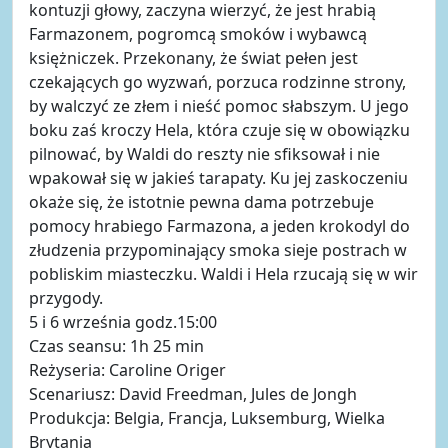
kontuzji głowy, zaczyna wierzyć, że jest hrabią
Farmazonem, pogromcą smoków i wybawcą
księżniczek. Przekonany, że świat pełen jest
czekających go wyzwań, porzuca rodzinne strony,
by walczyć ze złem i nieść pomoc słabszym. U jego
boku zaś kroczy Hela, która czuje się w obowiązku
pilnować, by Waldi do reszty nie sfiksował i nie
wpakował się w jakieś tarapaty. Ku jej zaskoczeniu
okaże się, że istotnie pewna dama potrzebuje
pomocy hrabiego Farmazona, a jeden krokodyl do
złudzenia przypominający smoka sieje postrach w
pobliskim miasteczku. Waldi i Hela rzucają się w wir
przygody.
5 i 6 września godz.15:00
Czas seansu: 1h 25 min
Reżyseria: Caroline Origer
Scenariusz: David Freedman, Jules de Jongh
Produkcja: Belgia, Francja, Luksemburg, Wielka
Brytania