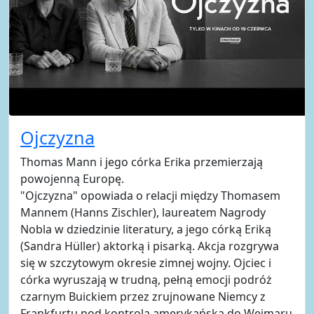
Ojczyzna
Thomas Mann i jego córka Erika przemierzają
powojenną Europę.
"Ojczyzna" opowiada o relacji między Thomasem
Mannem (Hanns Zischler), laureatem Nagrody
Nobla w dziedzinie literatury, a jego córką Eriką
(Sandra Hüller) aktorką i pisarką. Akcja rozgrywa
się w szczytowym okresie zimnej wojny. Ojciec i
córka wyruszają w trudną, pełną emocji podróż
czarnym Buickiem przez zrujnowane Niemcy z
Frankfurtu pod kontrolą amerykańską do Weimaru