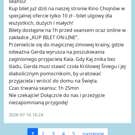
seansu!
Kup bilet już dziś na naszej stronie Kino Chojnów w
specjalnej ofercie tylko 10 zł - bilet ulgowy dla
wszystkich, dużych i małych!
Bilety dostępne na 1h przed seansem oraz online w
zakładce „KUP BILET ON-LINE”.
Przenieście się do magicznej zimowej krainy, gdzie
odważna Gerda wyrusza na poszukiwania
zaginionego przyjaciela Kaia. Gdy Kaj znika bez
śladu, Gerda musi stawić czoła Królowej Śniegu i jej
diabolicznym pomocnikom, by uratować
przyjaciela i wrócić do domu na Święta.
Czas trwania seansu: 1h 25min
Nie czekajcie! Dołączcie do nas i przeżyjcie
niezapomnianą przygodę!
2026-07-10 16:24
1
2
3
4
5
następne