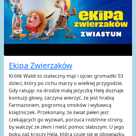
Ekipa Zwierzaków
Królik Waldi to stateczny mąż i ojciec gromadki 53
dzieci, który po cichu marzy o wielkiej przygodzie.
Gdy ratując na drodze małą jeżyczkę Helę doznaje
kontuzji głowy, zaczyna wierzyć, że jest hrabią
Farmazonem, pogromcą smoków i wybawcą
księżniczek. Przekonany, że świat pełen jest
czekających go wyzwań, porzuca rodzinne strony,
by walczyć ze złem i nieść pomoc słabszym. U jego
boku zaś kroczy Hela, która czuje się w obowiązku