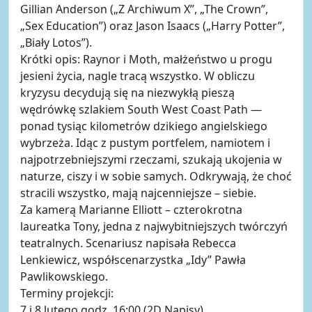
Gillian Anderson („Z Archiwum X”, „The Crown”,
„Sex Education”) oraz Jason Isaacs („Harry Potter”,
„Biały Lotos”).
Krótki opis: Raynor i Moth, małżeństwo u progu
jesieni życia, nagle tracą wszystko. W obliczu
kryzysu decydują się na niezwykłą pieszą
wędrówkę szlakiem South West Coast Path —
ponad tysiąc kilometrów dzikiego angielskiego
wybrzeża. Idąc z pustym portfelem, namiotem i
najpotrzebniejszymi rzeczami, szukają ukojenia w
naturze, ciszy i w sobie samych. Odkrywają, że choć
stracili wszystko, mają najcenniejsze – siebie.
Za kamerą Marianne Elliott – czterokrotna
laureatka Tony, jedna z najwybitniejszych twórczyń
teatralnych. Scenariusz napisała Rebecca
Lenkiewicz, współscenarzystka „Idy” Pawła
Pawlikowskiego.
Terminy projekcji:
7 i 8 lutego godz. 16:00 (2D Napisy)