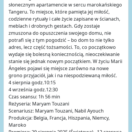
słonecznym apartamencie w sercu marokańskiego
Tangeru. To miejsce, które pamięta jej miłość,
codzienne rytuały i całe życie zapisane w ścianach,
meblach i drobnych gestach. Gdy zostaje
zmuszona do opuszczenia swojego domu, nie
potrafi się z tym pogodzić – bo dom to nie tylko
adres, lecz część tożsamości. To, co początkowo
wydaje się bolesną koniecznością, nieoczekiwanie
stanie się jednak nowym początkiem. W życiu Marii
Ángeles pojawi się miejsce zarówno na nowe
grono przyjaciół, jak i na niespodziewaną miłość.
4 sierpnia godz.10:15
4 września godz.12:30
Czas seansu: 1h 56 min
Reżyseria: Maryam Touzani
Scenariusz: Maryam Touzani, Nabil Ayouch
Produkcja: Belgia, Francja, Hiszpania, Niemcy,
Maroko
Premiera: 29 sierpnia 2025 (Światowa) , 12 czerwca