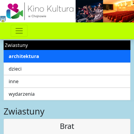
Zwiastuny
architektura
dzieci
inne
wydarzenia
Zwiastuny
Brat