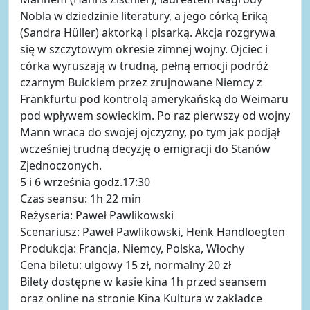
Nobla w dziedzinie literatury, a jego córką Eriką
(Sandra Hüller) aktorką i pisarką. Akcja rozgrywa
się w szczytowym okresie zimnej wojny. Ojciec i
córka wyruszają w trudną, pełną emocji podróż
czarnym Buickiem przez zrujnowane Niemcy z
Frankfurtu pod kontrolą amerykańską do Weimaru
pod wpływem sowieckim. Po raz pierwszy od wojny
Mann wraca do swojej ojczyzny, po tym jak podjął
wcześniej trudną decyzję o emigracji do Stanów
Zjednoczonych.
5 i 6 września godz.17:30
Czas seansu: 1h 22 min
Reżyseria: Paweł Pawlikowski
Scenariusz: Paweł Pawlikowski, Henk Handloegten
Produkcja: Francja, Niemcy, Polska, Włochy
Cena biletu: ulgowy 15 zł, normalny 20 zł
Bilety dostępne w kasie kina 1h przed seansem
oraz online na stronie Kina Kultura w zakładce