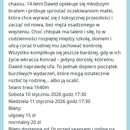
chaosu. 14-letni Dawid opiekuje się młodszym
bratem i próbuje sprostać oczekiwaniom matki,
która chce wyrwać się z toksycznej przeszłości i
zacząć od nowa, bez męża osadzonego w
więzieniu. Choć chłopak ma talent i siłę, to w
codzienności rozpiętej między szkołą, domem i
ulicą coraz trudniej mu zachować kontrolę.
Wszystko komplikuje się jeszcze bardziej, gdy w ich
życie wkracza Konrad – jedyny dorosły, któremu
Dawid naprawdę ufa. To jednak dopiero początek
burzliwych wydarzeń, które mogą ostatecznie
rozbić tę rodzinę… albo ją ocalić.
Seans trwa 1h40m
Sobota 10 styczniu 2026 godz.17:30
Niedziela 11 stycznia 2026 godz.17:30
Bilety:
ulgowy 15 zł
normalny 20 zł
Bilety dostępne od 1h przed seansem i online na