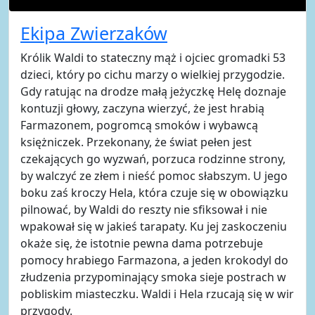
Ekipa Zwierzaków
Królik Waldi to stateczny mąż i ojciec gromadki 53
dzieci, który po cichu marzy o wielkiej przygodzie.
Gdy ratując na drodze małą jeżyczkę Helę doznaje
kontuzji głowy, zaczyna wierzyć, że jest hrabią
Farmazonem, pogromcą smoków i wybawcą
księżniczek. Przekonany, że świat pełen jest
czekających go wyzwań, porzuca rodzinne strony,
by walczyć ze złem i nieść pomoc słabszym. U jego
boku zaś kroczy Hela, która czuje się w obowiązku
pilnować, by Waldi do reszty nie sfiksował i nie
wpakował się w jakieś tarapaty. Ku jej zaskoczeniu
okaże się, że istotnie pewna dama potrzebuje
pomocy hrabiego Farmazona, a jeden krokodyl do
złudzenia przypominający smoka sieje postrach w
pobliskim miasteczku. Waldi i Hela rzucają się w wir
przygody.