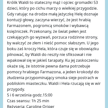
Królik Waldi to stateczny mąż i ojciec gromadki 53
dzieci, który po cichu marzy o wielkiej przygodzie.
Gdy ratując na drodze małą jeżyczkę Helę doznaje
kontuzji głowy, zaczyna wierzyć, że jest hrabią
Farmazonem, pogromcą smoków i wybawcą
księżniczek. Przekonany, że świat pełen jest
czekających go wyzwań, porzuca rodzinne strony,
by walczyć ze złem i nieść pomoc słabszym. U jego
boku zaś kroczy Hela, która czuje się w obowiązku
pilnować, by Waldi do reszty nie sfiksował i nie
wpakował się w jakieś tarapaty. Ku jej zaskoczeniu
okaże się, że istotnie pewna dama potrzebuje
pomocy hrabiego Farmazona, a jeden krokodyl do
złudzenia przypominający smoka sieje postrach w
pobliskim miasteczku. Waldi i Hela rzucają się w wir
przygody.
5 i 6 września godz.15:00
Czas seansu: 1h 25 min
Reżyseria: Caroline Origer