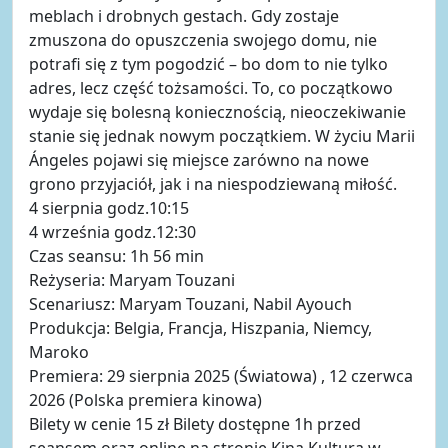
meblach i drobnych gestach. Gdy zostaje
zmuszona do opuszczenia swojego domu, nie
potrafi się z tym pogodzić – bo dom to nie tylko
adres, lecz część tożsamości. To, co początkowo
wydaje się bolesną koniecznością, nieoczekiwanie
stanie się jednak nowym początkiem. W życiu Marii
Ángeles pojawi się miejsce zarówno na nowe
grono przyjaciół, jak i na niespodziewaną miłość.
4 sierpnia godz.10:15
4 września godz.12:30
Czas seansu: 1h 56 min
Reżyseria: Maryam Touzani
Scenariusz: Maryam Touzani, Nabil Ayouch
Produkcja: Belgia, Francja, Hiszpania, Niemcy,
Maroko
Premiera: 29 sierpnia 2025 (Światowa) , 12 czerwca
2026 (Polska premiera kinowa)
Bilety w cenie 15 zł Bilety dostępne 1h przed
seansem oraz online na stronie Kina Kultura w