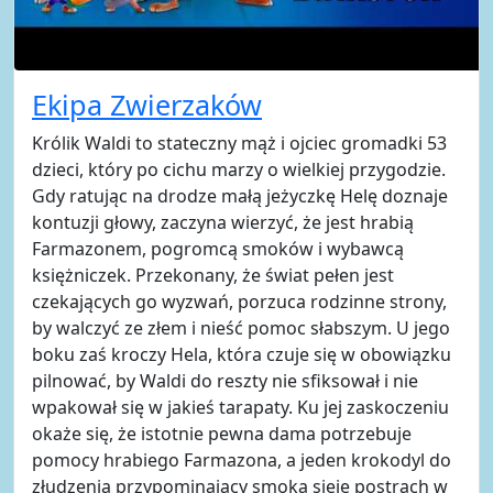
Ekipa Zwierzaków
Królik Waldi to stateczny mąż i ojciec gromadki 53
dzieci, który po cichu marzy o wielkiej przygodzie.
Gdy ratując na drodze małą jeżyczkę Helę doznaje
kontuzji głowy, zaczyna wierzyć, że jest hrabią
Farmazonem, pogromcą smoków i wybawcą
księżniczek. Przekonany, że świat pełen jest
czekających go wyzwań, porzuca rodzinne strony,
by walczyć ze złem i nieść pomoc słabszym. U jego
boku zaś kroczy Hela, która czuje się w obowiązku
pilnować, by Waldi do reszty nie sfiksował i nie
wpakował się w jakieś tarapaty. Ku jej zaskoczeniu
okaże się, że istotnie pewna dama potrzebuje
pomocy hrabiego Farmazona, a jeden krokodyl do
złudzenia przypominający smoka sieje postrach w