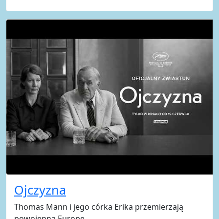
Ojczyzna
Thomas Mann i jego córka Erika przemierzają
powojenną Europę.