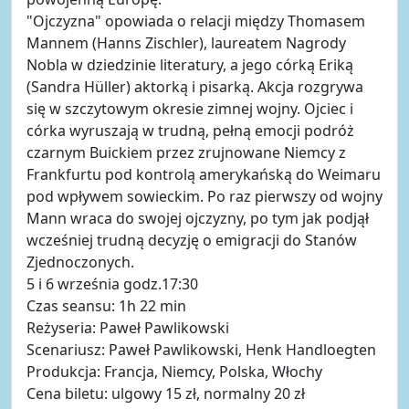
"Ojczyzna" opowiada o relacji między Thomasem
Mannem (Hanns Zischler), laureatem Nagrody
Nobla w dziedzinie literatury, a jego córką Eriką
(Sandra Hüller) aktorką i pisarką. Akcja rozgrywa
się w szczytowym okresie zimnej wojny. Ojciec i
córka wyruszają w trudną, pełną emocji podróż
czarnym Buickiem przez zrujnowane Niemcy z
Frankfurtu pod kontrolą amerykańską do Weimaru
pod wpływem sowieckim. Po raz pierwszy od wojny
Mann wraca do swojej ojczyzny, po tym jak podjął
wcześniej trudną decyzję o emigracji do Stanów
Zjednoczonych.
5 i 6 września godz.17:30
Czas seansu: 1h 22 min
Reżyseria: Paweł Pawlikowski
Scenariusz: Paweł Pawlikowski, Henk Handloegten
Produkcja: Francja, Niemcy, Polska, Włochy
Cena biletu: ulgowy 15 zł, normalny 20 zł