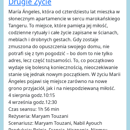
Drugie Życie
María Ángeles, która od czterdziestu lat mieszka w
słonecznym apartamencie w sercu marokańskiego
Tangeru. To miejsce, które pamięta jej miłość,
codzienne rytuały i całe życie zapisane w ścianach,
meblach i drobnych gestach. Gdy zostaje
zmuszona do opuszczenia swojego domu, nie
potrafi się z tym pogodzić – bo dom to nie tylko
adres, lecz część tożsamości. To, co początkowo
wydaje się bolesną koniecznością, nieoczekiwanie
stanie się jednak nowym początkiem. W życiu Marii
Ángeles pojawi się miejsce zarówno na nowe
grono przyjaciół, jak i na niespodziewaną miłość.
4 sierpnia godz.10:15
4 września godz.12:30
Czas seansu: 1h 56 min
Reżyseria: Maryam Touzani
Scenariusz: Maryam Touzani, Nabil Ayouch
Produkcja: Belgia, Francja, Hiszpania, Niemcy,