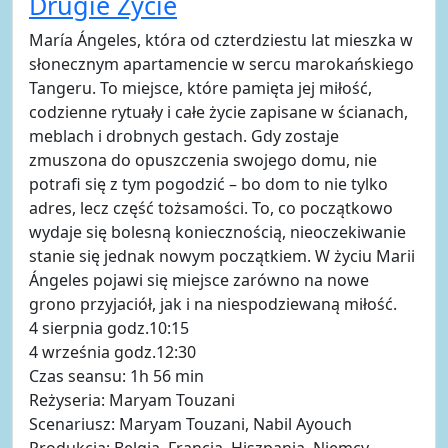
Drugie Życie
María Ángeles, która od czterdziestu lat mieszka w
słonecznym apartamencie w sercu marokańskiego
Tangeru. To miejsce, które pamięta jej miłość,
codzienne rytuały i całe życie zapisane w ścianach,
meblach i drobnych gestach. Gdy zostaje
zmuszona do opuszczenia swojego domu, nie
potrafi się z tym pogodzić – bo dom to nie tylko
adres, lecz część tożsamości. To, co początkowo
wydaje się bolesną koniecznością, nieoczekiwanie
stanie się jednak nowym początkiem. W życiu Marii
Ángeles pojawi się miejsce zarówno na nowe
grono przyjaciół, jak i na niespodziewaną miłość.
4 sierpnia godz.10:15
4 września godz.12:30
Czas seansu: 1h 56 min
Reżyseria: Maryam Touzani
Scenariusz: Maryam Touzani, Nabil Ayouch
Produkcja: Belgia, Francja, Hiszpania, Niemcy,