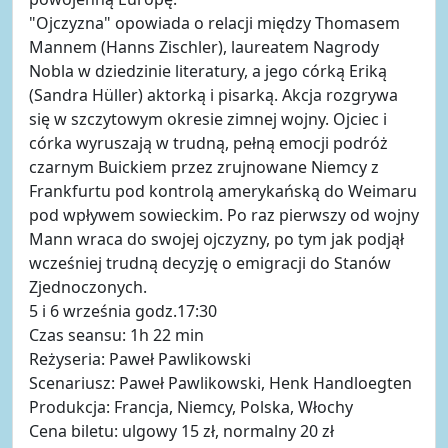
"Ojczyzna" opowiada o relacji między Thomasem
Mannem (Hanns Zischler), laureatem Nagrody
Nobla w dziedzinie literatury, a jego córką Eriką
(Sandra Hüller) aktorką i pisarką. Akcja rozgrywa
się w szczytowym okresie zimnej wojny. Ojciec i
córka wyruszają w trudną, pełną emocji podróż
czarnym Buickiem przez zrujnowane Niemcy z
Frankfurtu pod kontrolą amerykańską do Weimaru
pod wpływem sowieckim. Po raz pierwszy od wojny
Mann wraca do swojej ojczyzny, po tym jak podjął
wcześniej trudną decyzję o emigracji do Stanów
Zjednoczonych.
5 i 6 września godz.17:30
Czas seansu: 1h 22 min
Reżyseria: Paweł Pawlikowski
Scenariusz: Paweł Pawlikowski, Henk Handloegten
Produkcja: Francja, Niemcy, Polska, Włochy
Cena biletu: ulgowy 15 zł, normalny 20 zł