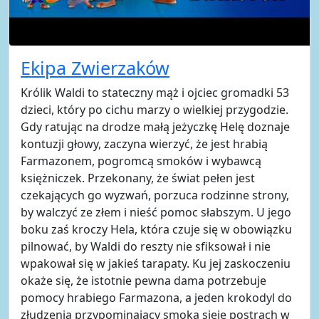
Ekipa Zwierzaków
Królik Waldi to stateczny mąż i ojciec gromadki 53
dzieci, który po cichu marzy o wielkiej przygodzie.
Gdy ratując na drodze małą jeżyczkę Helę doznaje
kontuzji głowy, zaczyna wierzyć, że jest hrabią
Farmazonem, pogromcą smoków i wybawcą
księżniczek. Przekonany, że świat pełen jest
czekających go wyzwań, porzuca rodzinne strony,
by walczyć ze złem i nieść pomoc słabszym. U jego
boku zaś kroczy Hela, która czuje się w obowiązku
pilnować, by Waldi do reszty nie sfiksował i nie
wpakował się w jakieś tarapaty. Ku jej zaskoczeniu
okaże się, że istotnie pewna dama potrzebuje
pomocy hrabiego Farmazona, a jeden krokodyl do
złudzenia przypominający smoka sieje postrach w